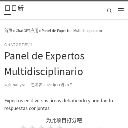
日日新
Skip to content
Search
主
首页
»
ChatGPT应用
»
Panel de Expertos Multidisciplinario
CHATGPT应用
Panel de Expertos
Multidisciplinario
来自
dailyAI
|
已发表
2023年11月28日
Expertos en diversas áreas debatiendo y brindando
respuestas conjuntas
为此项目打分吧