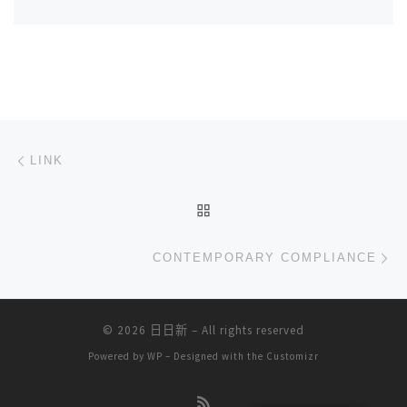
文章导航
上一篇
LINK
返回文章列表
下
CONTEMPORARY COMPLIANCE
© 2026
日日新
– All rights reserved
Powered by
WP
– Designed with the
Customizr