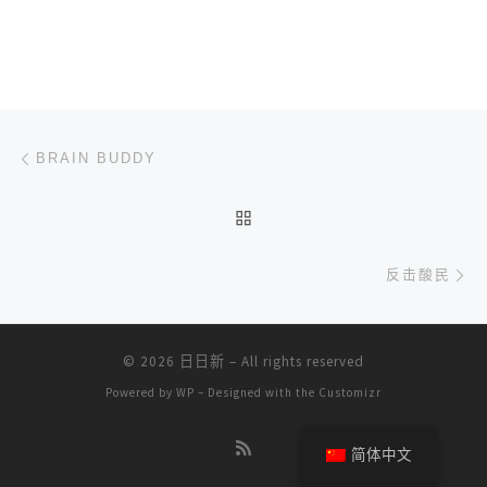
文章导航
上一篇
BRAIN BUDDY
返回文章列表
下
反击酸民
© 2026
日日新
– All rights reserved
Powered by
WP
– Designed with the
Customizr
简体中文