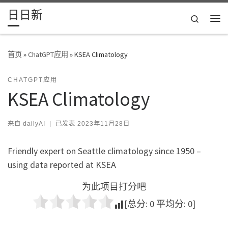
日日新
Skip to content
Search
主
首页
»
ChatGPT应用
»
KSEA Climatology
CHATGPT应用
KSEA Climatology
来自
dailyAI
|
已发表
2023年11月28日
Friendly expert on Seattle climatology since 1950 –
using data reported at KSEA
为此项目打分吧
[总分:
0
平均分:
0
]