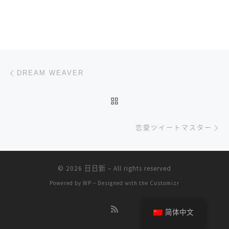
文章导航
上一篇
DREAM WEAVER
返回文章列表
下
恋愛ツイートマスター
© 2026
日日新
– All rights reserved
Powered by
WP
– Designed with the
Customizr
简体中文