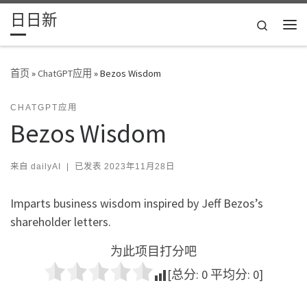
日日新
Skip to content
Search
主
首页
»
ChatGPT应用
»
Bezos Wisdom
CHATGPT应用
Bezos Wisdom
来自
dailyAI
|
已发表
2023年11月28日
Imparts business wisdom inspired by Jeff Bezos’s
shareholder letters.
为此项目打分吧
[总分:
0
平均分:
0
]