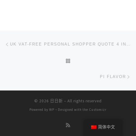
文章导航
上一篇
UK VAT-FREE PERSONAL SHOPPER QUOTE 4 INTL. BUYERS
返回文章列表
下
PI FLAVOR
© 2026
日日新
– All rights reserved
Powered by
WP
– Designed with the
Customizr
简体中文