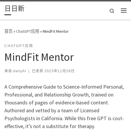
日日新
Skip to content
Search
主
首页
»
ChatGPT应用
»
MindFit Mentor
CHATGPT应用
MindFit Mentor
来自
dailyAI
|
已发表
2023年11月28日
A Comprehensive Guide to Science-Informed Personal,
Professional, and Relationship Growth, trained on
thousands of pages of evidence-based content.
Authored and vetted by a team of Licensed
Psychologists in California. While this free GPT is cost-
effective, it’s not a substitute for therapy.