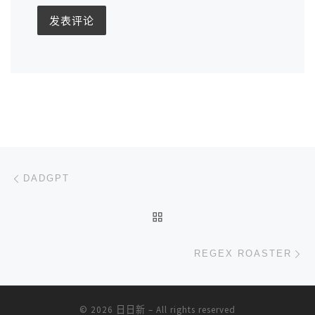
文章导航
上一篇
DADGPT
返回文章列表
下
REGEX ROASTER
© 2026
日日新
– All rights reserved