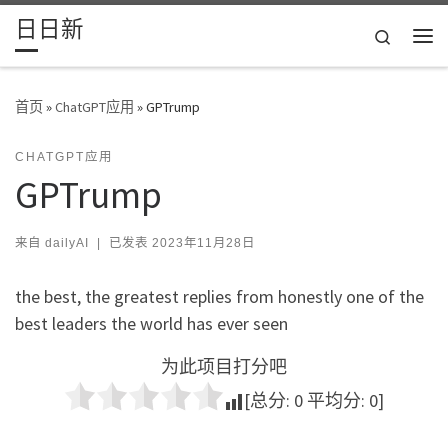
日日新
Skip to content
Search
主
首页
»
ChatGPT应用
»
GPTrump
CHATGPT应用
GPTrump
来自
dailyAI
|
已发表
2023年11月28日
the best, the greatest replies from honestly one of the
best leaders the world has ever seen
为此项目打分吧
[总分:
0
平均分:
0
]