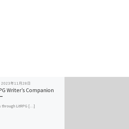
表
2023年11月28日
PG Writer’s Companion
 through LitRPG […]