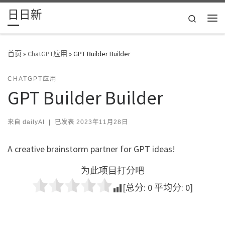
日日新
Skip to content
Search
主
首页
»
ChatGPT应用
»
GPT Builder Builder
CHATGPT应用
GPT Builder Builder
来自
dailyAI
|
已发表
2023年11月28日
A creative brainstorm partner for GPT ideas!
为此项目打分吧
[总分:
0
平均分:
0
]