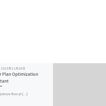
表
2023年11月28日
r Plan Optimization
stant
ptimize floor pl […]