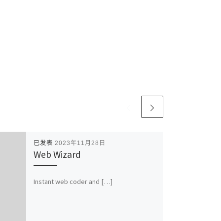
已发表
2023年11月28日
Web Wizard
Instant web coder and […]