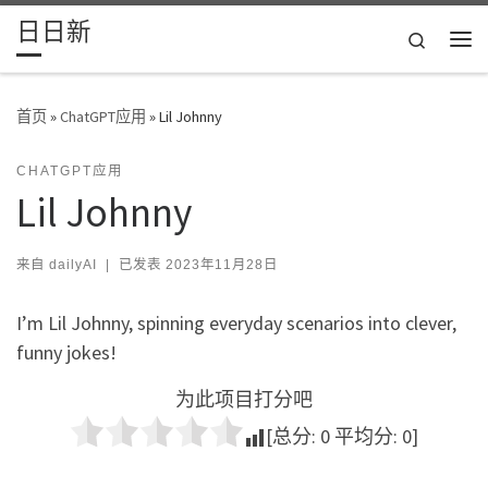
日日新
Skip to content
Search
主
首页
»
ChatGPT应用
»
Lil Johnny
CHATGPT应用
Lil Johnny
来自
dailyAI
|
已发表
2023年11月28日
I’m Lil Johnny, spinning everyday scenarios into clever,
funny jokes!
为此项目打分吧
[总分:
0
平均分:
0
]