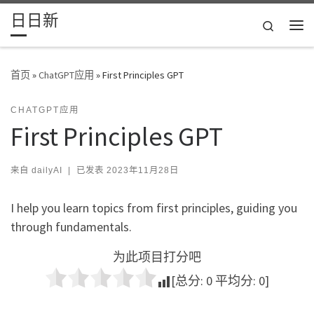
日日新
Skip to content
Search
主
首页
»
ChatGPT应用
»
First Principles GPT
CHATGPT应用
First Principles GPT
来自
dailyAI
|
已发表
2023年11月28日
I help you learn topics from first principles, guiding you
through fundamentals.
为此项目打分吧
[总分:
0
平均分:
0
]