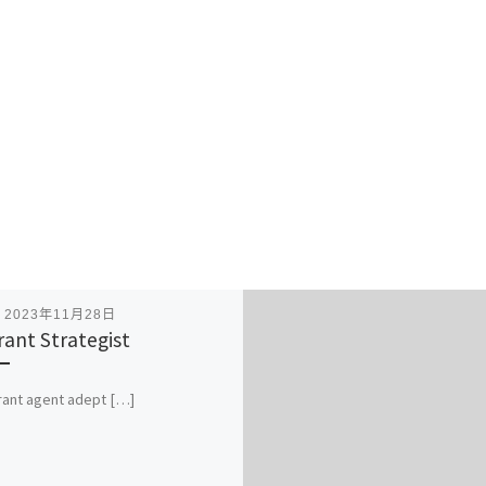
表
2023年11月28日
rant Strategist
rant agent adept […]