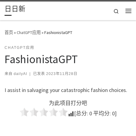
日日新
Skip to content
Search
主
首页
»
ChatGPT应用
»
FashionistaGPT
CHATGPT应用
FashionistaGPT
来自
dailyAI
|
已发表
2023年11月28日
I assist in salvaging your catastrophic fashion choices.
为此项目打分吧
[总分:
0
平均分:
0
]