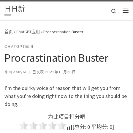
日日新
Skip to content
Search
主
首页
»
ChatGPT应用
»
Procrastination Buster
CHATGPT应用
Procrastination Buster
来自
dailyAI
|
已发表
2023年11月28日
I’m the quirky voice of reason that will get you from
what you’re doing right now to the thing you should be
doing.
为此项目打分吧
[总分:
0
平均分:
0
]