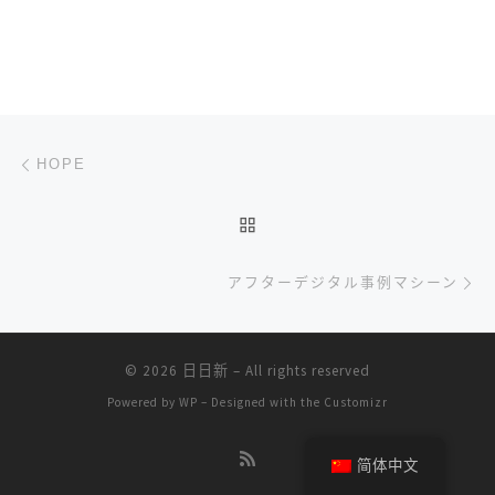
文章导航
上一篇
HOPE
返回文章列表
下
アフターデジタル事例マシーン
© 2026
日日新
– All rights reserved
Powered by
WP
– Designed with the
Customizr
简体中文