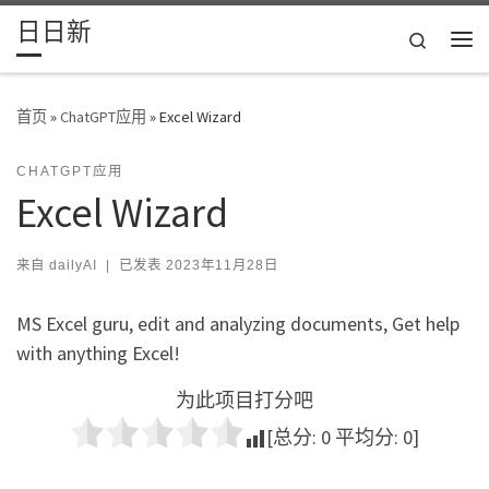
日日新
Skip to content
Search
主
首页
»
ChatGPT应用
»
Excel Wizard
CHATGPT应用
Excel Wizard
来自
dailyAI
|
已发表
2023年11月28日
MS Excel guru, edit and analyzing documents, Get help
with anything Excel!
为此项目打分吧
[总分:
0
平均分:
0
]