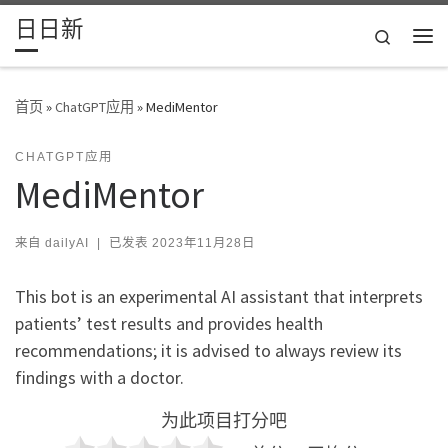
日日新
Skip to content
Search
主
首页
»
ChatGPT应用
»
MediMentor
CHATGPT应用
MediMentor
来自
dailyAI
|
已发表
2023年11月28日
This bot is an experimental AI assistant that interprets
patients’ test results and provides health
recommendations; it is advised to always review its
findings with a doctor.
为此项目打分吧