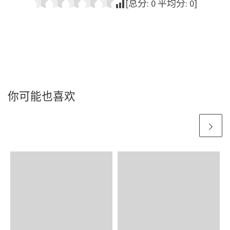
[总分:
0
平均分:
0
]
你可能也喜欢