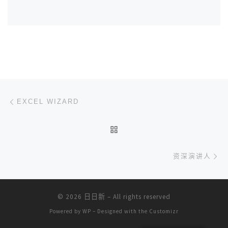
文章导航
上一篇
EXCEL WIZARD
返回文章列表
下
资深演讲人
© 2026
日日新
– All rights reserved
Powered by
WP
– Designed with the
Customizr