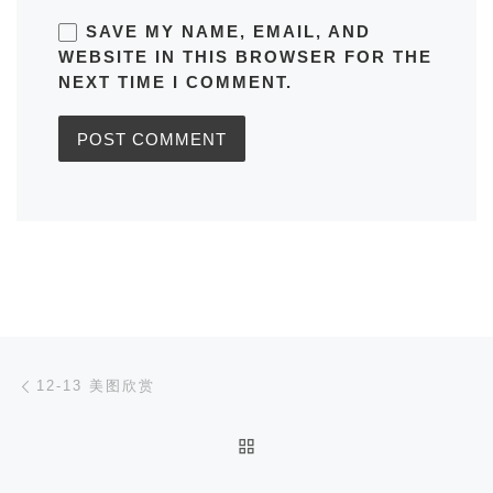
SAVE MY NAME, EMAIL, AND
WEBSITE IN THIS BROWSER FOR THE
NEXT TIME I COMMENT.
Post navigation
Previous post
12-13 美图欣赏
BACK TO POST LIST
Ne