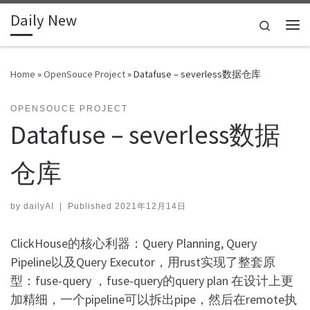
Daily New
Skip to content
Search
Me
Home
»
OpenSouce Project
»
Datafuse – severless数据仓库
OPENSOUCE PROJECT
Datafuse – severless数据
仓库
by
dailyAI
|
Published
2021年12月14日
ClickHouse的核心利器：Query Planning, Query
Pipeline以及Query Executor，用rust实现了整套原
型：fuse-query ，fuse-query的query plan 在设计上更
加精细，一个pipeline可以拆出pipe，然后在remote执