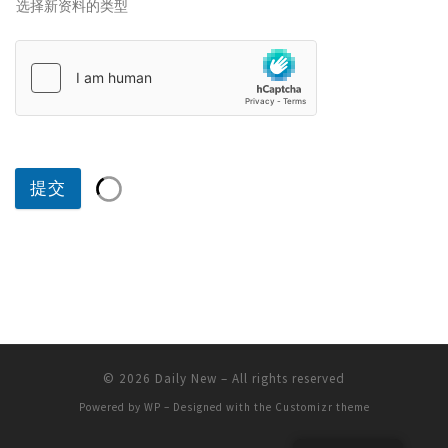
选择新资料的类型
提交
© 2026
Daily New
– All rights reserved
Powered by
WP
– Designed with the
Customizr theme