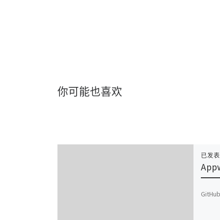
你可能也喜欢
已发
App
GitH