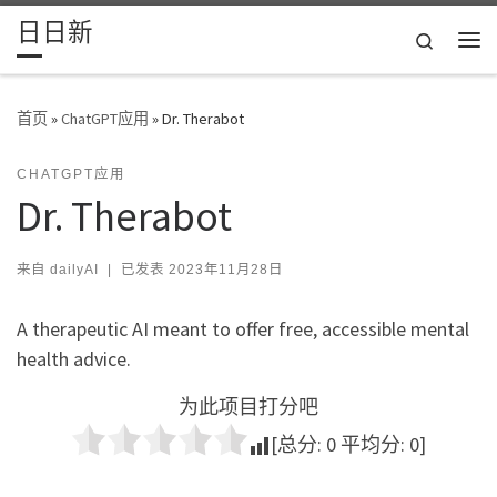
日日新
Skip to content
Search
主
首页
»
ChatGPT应用
»
Dr. Therabot
CHATGPT应用
Dr. Therabot
来自
dailyAI
|
已发表
2023年11月28日
A therapeutic AI meant to offer free, accessible mental
health advice.
为此项目打分吧
[总分:
0
平均分:
0
]