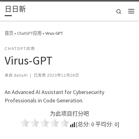
日日新
Skip to content
Search
主
首页
»
ChatGPT应用
»
Virus-GPT
CHATGPT应用
Virus-GPT
来自
dailyAI
|
已发表
2023年11月28日
An Advanced AI Assistant for Cybersecurity
Professionals in Code Generation.
为此项目打分吧
[总分:
0
平均分:
0
]