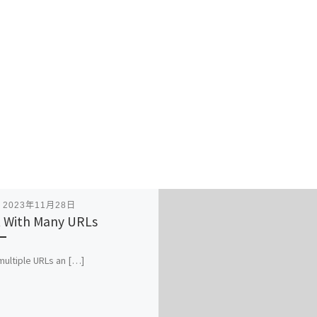
表
2023年11月28日
 With Many URLs
multiple URLs an […]