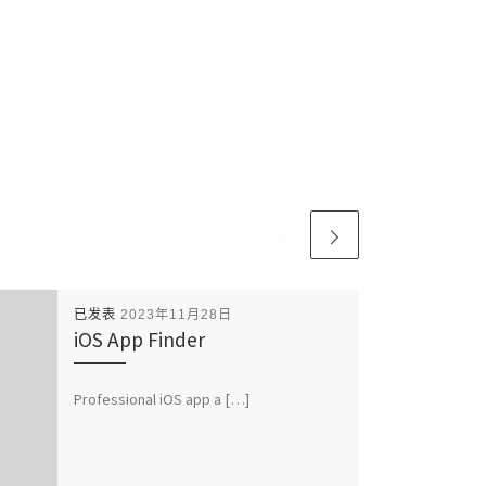
已发表
2023年11月28日
iOS App Finder
Professional iOS app a […]