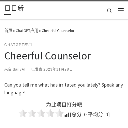
日日新
Skip to content
Search
主
首页
»
ChatGPT应用
»
Cheerful Counselor
CHATGPT应用
Cheerful Counselor
来自
dailyAI
|
已发表
2023年11月28日
Can you tell me what has irritated you lately? Speak any
language!
为此项目打分吧
[总分:
0
平均分:
0
]