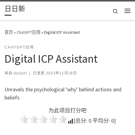
日日新
Skip to content
Search
主
首页
»
ChatGPT应用
»
Digital ICP Assistant
CHATGPT应用
Digital ICP Assistant
来自
dailyAI
|
已发表
2023年11月28日
Unravels the psychological ‘why’ behind actions and
beliefs
为此项目打分吧
[总分:
0
平均分:
0
]