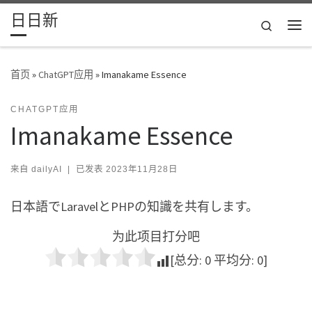
日日新
Skip to content
Search
主
首页
»
ChatGPT应用
»
Imanakame Essence
CHATGPT应用
Imanakame Essence
来自
dailyAI
|
已发表
2023年11月28日
日本語でLaravelとPHPの知識を共有します。
为此项目打分吧
[总分:
0
平均分:
0
]