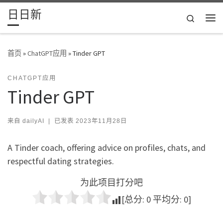
日日新
Skip to content
Search
主
首页
»
ChatGPT应用
»
Tinder GPT
CHATGPT应用
Tinder GPT
来自
dailyAI
|
已发表
2023年11月28日
A Tinder coach, offering advice on profiles, chats, and
respectful dating strategies.
为此项目打分吧
[总分:
0
平均分:
0
]