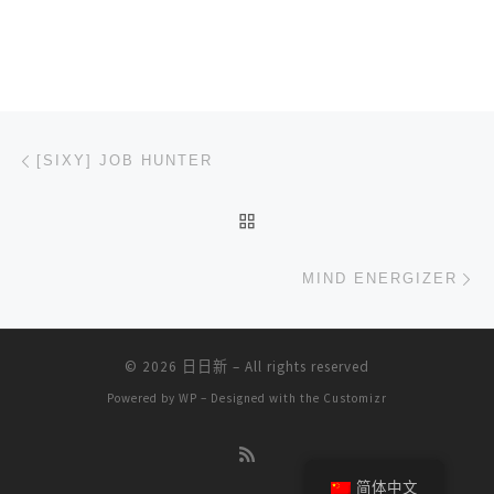
文章导航
上一篇
[SIXY] JOB HUNTER
返回文章列表
下
MIND ENERGIZER
© 2026
日日新
– All rights reserved
Powered by
WP
– Designed with the
Customizr
简体中文