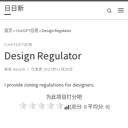
日日新
Skip to content
Search
主
首页
»
ChatGPT应用
»
Design Regulator
CHATGPT应用
Design Regulator
来自
dailyAI
|
已发表
2023年11月28日
I provide zoning regulations for designers.
为此项目打分吧
[总分:
0
平均分:
0
]