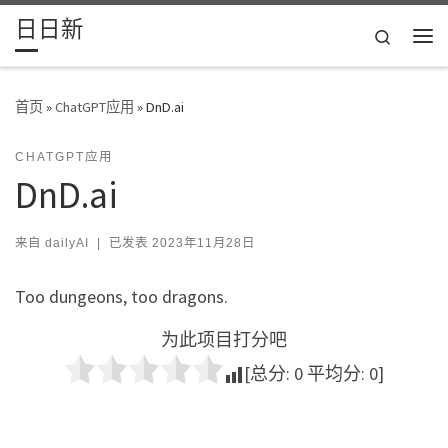
日日新
Skip to content
Search
主
首页
»
ChatGPT应用
»
DnD.ai
CHATGPT应用
DnD.ai
来自
dailyAI
|
已发表
2023年11月28日
Too dungeons, too dragons.
为此项目打分吧
[总分:
0
平均分:
0
]