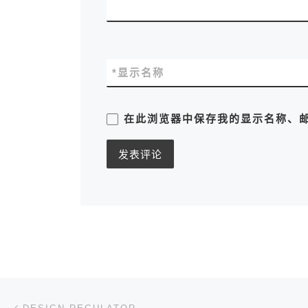
*
显示名称
在此浏览器中保存我的显示名称、
文章导航
上一篇