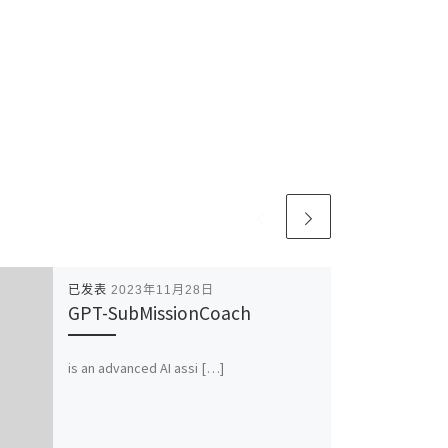
已发表
2023年11月28日
GPT-SubMissionCoach
is an advanced AI assi […]