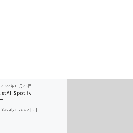
表
2023年11月28日
istAI: Spotify
 Spotify music p […]