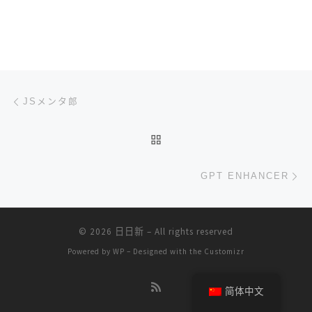
文章导航
上一篇
JSメンタ郎
返回文章列表
下
GPT ENHANCER
© 2026
日日新
– All rights reserved
Powered by
WP
– Designed with the
Customizr
简体中文