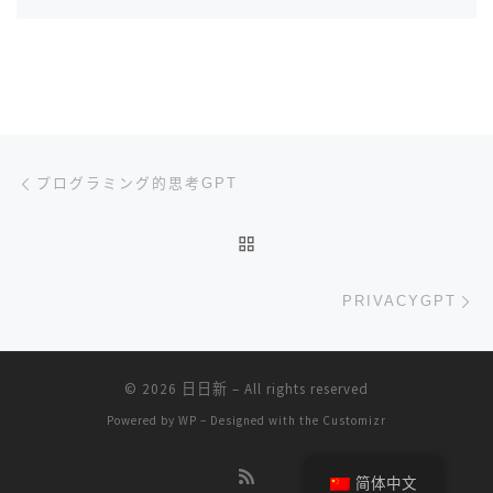
文章导航
上一篇
プログラミング的思考GPT
返回文章列表
下
PRIVACYGPT
© 2026
日日新
– All rights reserved
Powered by
WP
– Designed with the
Customizr
简体中文