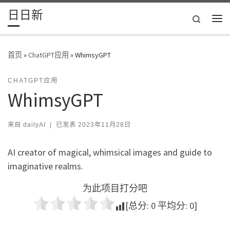
日日新
Skip to content
Search
主
首页
»
ChatGPT应用
»
WhimsyGPT
CHATGPT应用
WhimsyGPT
来自
dailyAI
|
已发表
2023年11月28日
AI creator of magical, whimsical images and guide to
imaginative realms.
为此项目打分吧
[总分:
0
平均分:
0
]