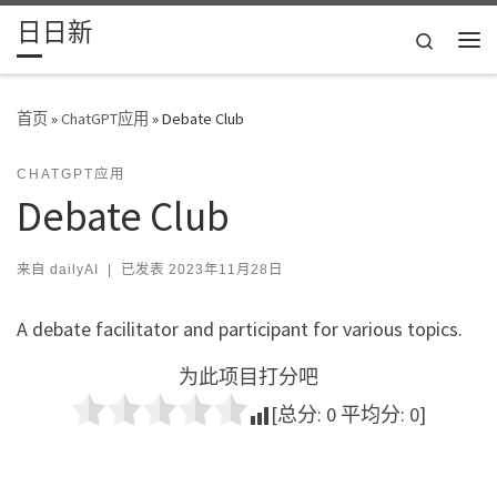
日日新
Skip to content
Search
主
首页
»
ChatGPT应用
»
Debate Club
CHATGPT应用
Debate Club
来自
dailyAI
|
已发表
2023年11月28日
A debate facilitator and participant for various topics.
为此项目打分吧
[总分:
0
平均分:
0
]