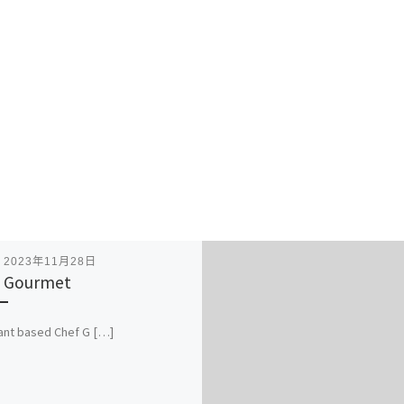
表
2023年11月28日
 Gourmet
ant based Chef G […]