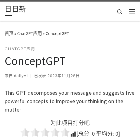
日日新
Skip to content
Search
主
首页
»
ChatGPT应用
»
ConceptGPT
CHATGPT应用
ConceptGPT
来自
dailyAI
|
已发表
2023年11月28日
This GPT decomposes your message and suggests five
powerful concepts to improve your thinking on the
matter
为此项目打分吧
[总分:
0
平均分:
0
]