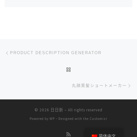
文章导航
上一篇
PRODUCT DESCRIPTION GENERATOR
返回文章列表
下
丸顔黒髪ショートメーカー
© 2026
日日新
– All rights reserved
Powered by
WP
– Designed with the
Customizr
简体中文