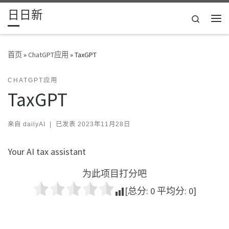
日日新
Skip to content
Search
主
首页
»
ChatGPT应用
»
TaxGPT
CHATGPT应用
TaxGPT
来自
dailyAI
|
已发表
2023年11月28日
Your AI tax assistant
为此项目打分吧
[总分:
0
平均分:
0
]