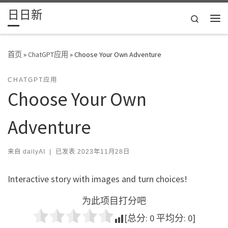
日日新
Skip to content
Search
主
首页
»
ChatGPT应用
»
Choose Your Own Adventure
CHATGPT应用
Choose Your Own
Adventure
来自
dailyAI
|
已发表
2023年11月28日
Interactive story with images and turn choices!
为此项目打分吧
[总分:
0
平均分:
0
]