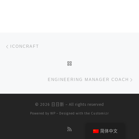
文章导航
上一篇
ICONCRAFT
返回文章列表
下
ENGINEERING MANAGER COACH
© 2026
日日新
– All rights reserved
Powered by
WP
– Designed with the
Customizr
简体中文