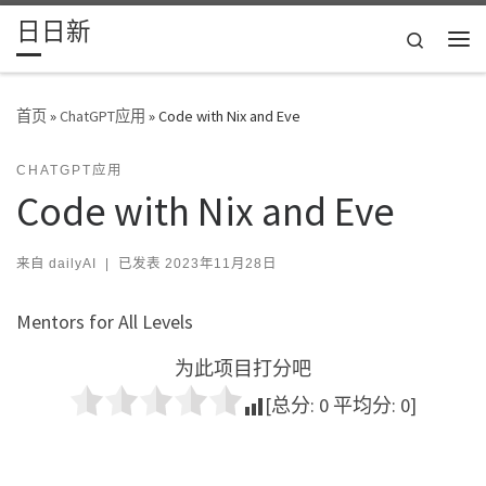
日日新
Skip to content
Search
主
首页
»
ChatGPT应用
»
Code with Nix and Eve
CHATGPT应用
Code with Nix and Eve
来自
dailyAI
|
已发表
2023年11月28日
Mentors for All Levels
为此项目打分吧
[总分:
0
平均分:
0
]