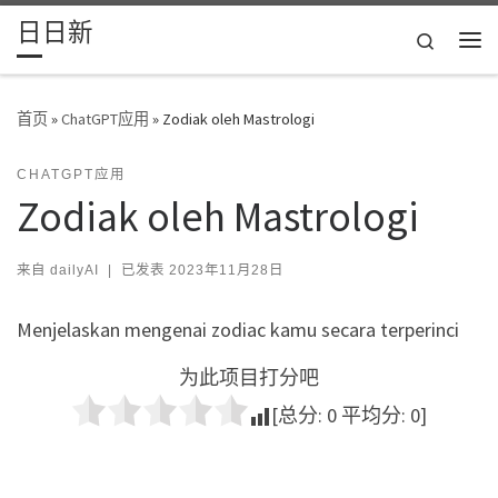
日日新
Skip to content
Search
主
首页
»
ChatGPT应用
»
Zodiak oleh Mastrologi
CHATGPT应用
Zodiak oleh Mastrologi
来自
dailyAI
|
已发表
2023年11月28日
Menjelaskan mengenai zodiac kamu secara terperinci
为此项目打分吧
[总分:
0
平均分:
0
]