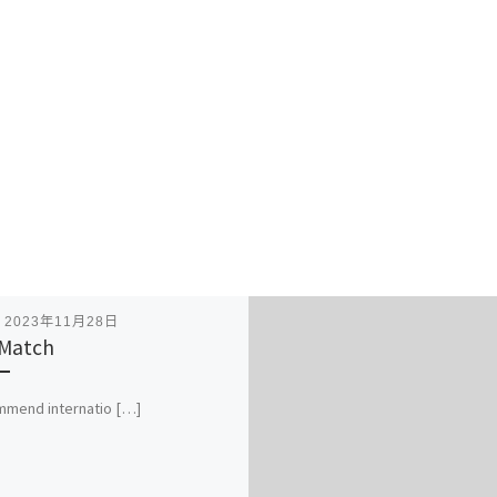
表
2023年11月28日
Match
mmend internatio […]