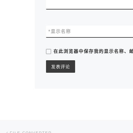
*
显示名称
在此浏览器中保存我的显示名称、
文章导航
上一篇