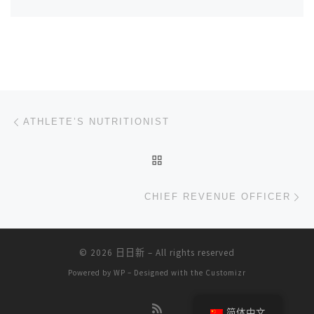
文章导航
上一篇
ATHLETE’S NUTRITIONIST
返回文章列表
下
CHIEF REVENUE OFFICER
© 2026
日日新
– All rights reserved
Powered by
WP
– Designed with the
Customizr
简体中文