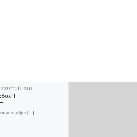
表
2023年11月28日
xBox”!
 is an intellige […]