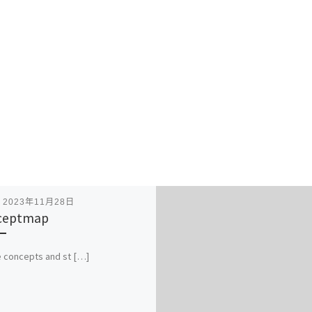
表
2023年11月28日
ceptmap
 concepts and st […]