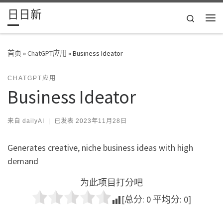
日日新
Skip to content
Search
主
首页
»
ChatGPT应用
»
Business Ideator
CHATGPT应用
Business Ideator
来自
dailyAI
|
已发表
2023年11月28日
Generates creative, niche business ideas with high
demand
为此项目打分吧
[总分:
0
平均分:
0
]