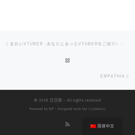
文章导航
上一篇
あおいVTUBER -あなたにあったVTUBERをご紹介！-
返回文章列表
下
EMPATHIA
© 2026
日日新
– All rights reserved
Powered by
WP
– Designed with the
Customizr
简体中文