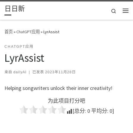
日日新
Skip to content
Search
主
首页
»
ChatGPT应用
»
LyrAssist
CHATGPT应用
LyrAssist
来自
dailyAI
|
已发表
2023年11月28日
Helping songwriters unlock their inner creativity!
为此项目打分吧
[总分:
0
平均分:
0
]