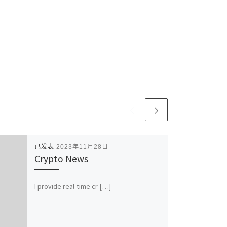
已发表
2023年11月28日
Crypto News
I provide real-time cr […]