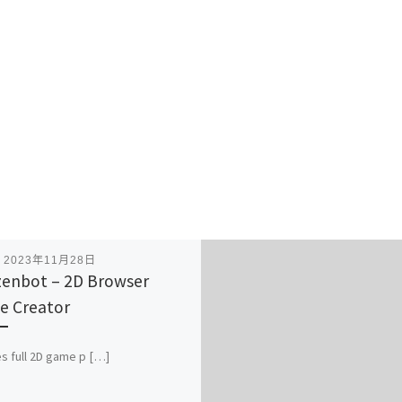
表
2023年11月28日
enbot – 2D Browser
 Creator
s full 2D game p […]