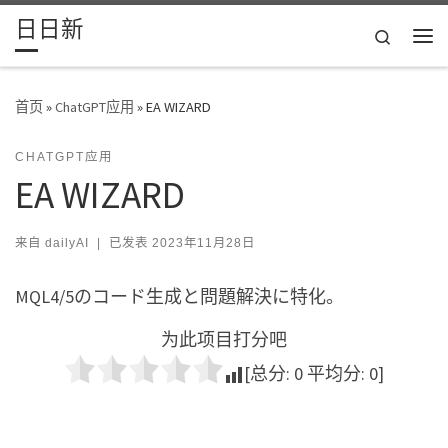
日日新
Skip to content
Search
主
首页
»
ChatGPT应用
»
EA WIZARD
CHATGPT应用
EA WIZARD
来自
dailyAI
|
已发表
2023年11月28日
MQL4/5のコード生成と問題解決に特化。
为此项目打分吧
[总分:
0
平均分:
0
]