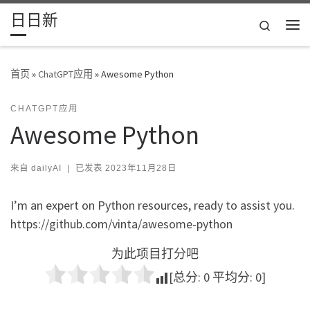
日日新
Skip to content
Search
主
首页
»
ChatGPT应用
»
Awesome Python
CHATGPT应用
Awesome Python
来自
dailyAI
|
已发表
2023年11月28日
I’m an expert on Python resources, ready to assist you.
https://github.com/vinta/awesome-python
为此项目打分吧
[总分:
0
平均分:
0
]