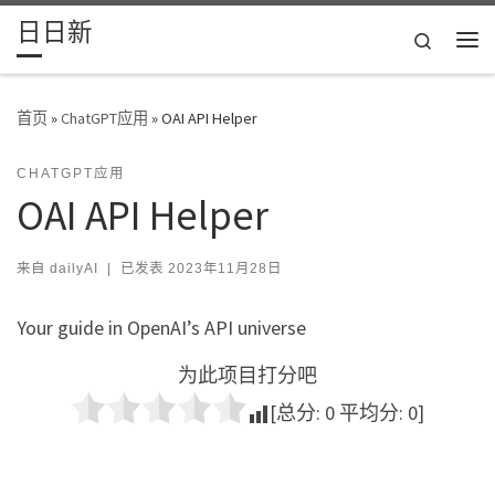
日日新
Skip to content
Search
主
首页
»
ChatGPT应用
»
OAI API Helper
CHATGPT应用
OAI API Helper
来自
dailyAI
|
已发表
2023年11月28日
Your guide in OpenAI’s API universe
为此项目打分吧
[总分:
0
平均分:
0
]